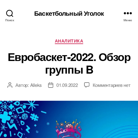
Баскетбольный Уголок
Поиск
Меню
Рубрики
АНАЛИТИКА
Евробаскет-2022. Обзор
группы B
к
Автор:
Alleks
01.09.2022
Комментариев
нет
Автор
Дата
записи
записи
записи
Евроба
Обзор
группы
B