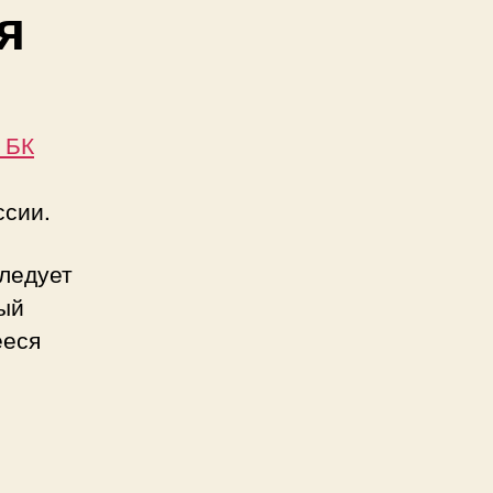
я
 БК
ссии.
следует
ый
ееся