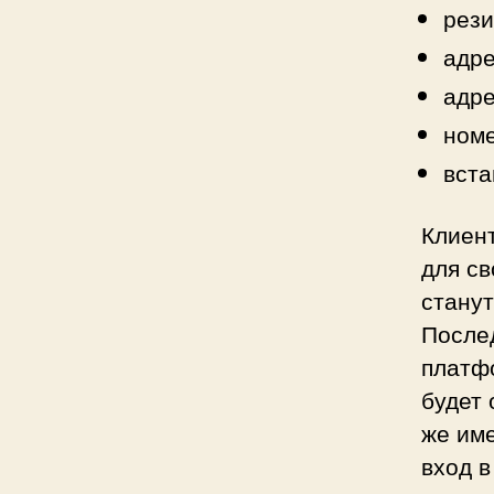
рези
адре
адре
номе
вста
Клиен
для св
станут
Послед
платфо
будет 
же име
вход в